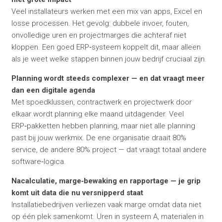
Veel installateurs werken met een mix van apps, Excel en
losse processen. Het gevolg: dubbele invoer, fouten,
onvolledige uren en projectmarges die achteraf niet
kloppen. Een goed ERP‑systeem koppelt dit, maar alleen
als je weet welke stappen binnen jouw bedrijf cruciaal zijn.
Planning wordt steeds complexer — en dat vraagt meer
dan een digitale agenda
Met spoedklussen, contractwerk en projectwerk door
elkaar wordt planning elke maand uitdagender. Veel
ERP‑pakketten hebben planning, maar niet alle planning
past bij jouw werkmix. De ene organisatie draait 80%
service, de andere 80% project — dat vraagt totaal andere
software‑logica.
Nacalculatie, marge‑bewaking en rapportage — je grip
komt uit data die nu versnipperd staat
Installatiebedrijven verliezen vaak marge omdat data niet
op één plek samenkomt. Uren in systeem A, materialen in