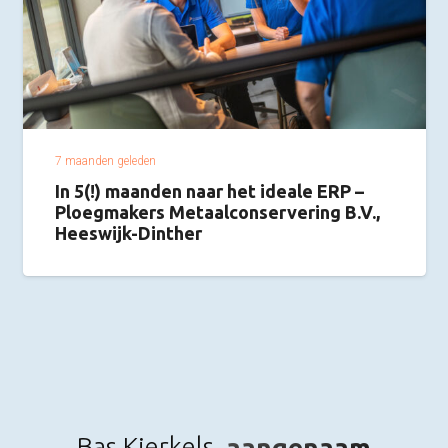
7 maanden geleden
In 5(!) maanden naar het ideale ERP –
Ploegmakers Metaalconservering B.V.,
Heeswijk-Dinther
Bas Kierkels,
aangenaam