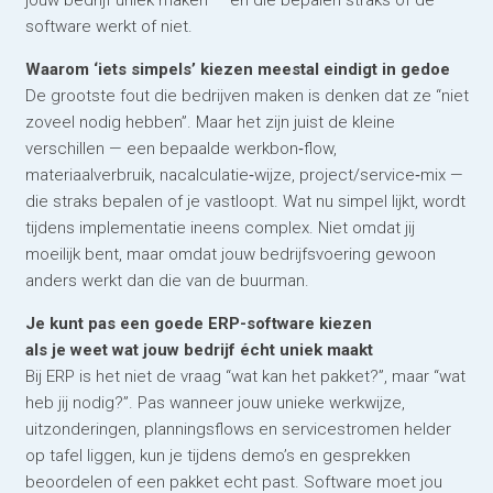
jouw bedrijf uniek maken — en die bepalen straks of de
software werkt of niet.
Waarom ‘iets simpels’ kiezen meestal eindigt in gedoe
De grootste fout die bedrijven maken is denken dat ze “niet
zoveel nodig hebben”. Maar het zijn juist de kleine
verschillen — een bepaalde werkbon‑flow,
materiaalverbruik, nacalculatie‑wijze, project/­service‑mix —
die straks bepalen of je vastloopt. Wat nu simpel lijkt, wordt
tijdens implementatie ineens complex. Niet omdat jij
moeilijk bent, maar omdat jouw bedrijfsvoering gewoon
anders werkt dan die van de buurman.
Je kunt pas een goede ERP-software kiezen
als je weet wat jouw bedrijf écht uniek maakt
Bij ERP is het niet de vraag “wat kan het pakket?”, maar “wat
heb jij nodig?”. Pas wanneer jouw unieke werkwijze,
uitzonderingen, planningsflows en servicestromen helder
op tafel liggen, kun je tijdens demo’s en gesprekken
beoordelen of een pakket echt past. Software moet jou