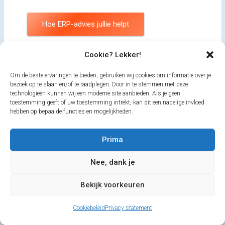
Hoe ERP-advies jullie helpt
Cookie? Lekker!
Om de beste ervaringen te bieden, gebruiken wij cookies om informatie over je
bezoek op te slaan en/of te raadplegen. Door in te stemmen met deze
Leerzame
technologieën kunnen wij een moderne site aanbieden. Als je geen
toestemming geeft of uw toestemming intrekt, kan dit een nadelige invloed
praktijkvoorbeelden
hebben op bepaalde functies en mogelijkheden.
Lees hoe ik softwareselectie in de praktijk aanpak en hoe
die ondernemers dat ervaren hebben.
Prima
Nee, dank je
Leer van deze ondernemers
Bekijk voorkeuren
Cookiebeleid
Privacy statement