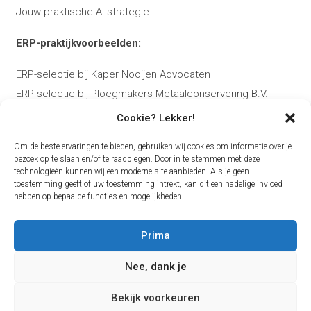
Jouw praktische AI-strategie
ERP-praktijkvoorbeelden:
ERP-selectie bij Kaper Nooijen Advocaten
ERP-selectie bij Ploegmakers Metaalconservering B.V.
Cookie? Lekker!
Over Bas:
Om de beste ervaringen te bieden, gebruiken wij cookies om informatie over je
Over Bas Kierkels
bezoek op te slaan en/of te raadplegen. Door in te stemmen met deze
technologieën kunnen wij een moderne site aanbieden. Als je geen
Plan je ERP-adviesgesprek
toestemming geeft of uw toestemming intrekt, kan dit een nadelige invloed
Contact
hebben op bepaalde functies en mogelijkheden.
Blog
Prima
Nee, dank je
Volg me op
LinkedIn
of
YouTube
voor praktijkvoorbeelden
en tips over ERP-selectie.
Bekijk voorkeuren