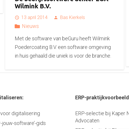
Wilmink B.V.
13 april 2014
Bas Kierkels
access_time
person
Nieuws
Met de software van beGuru heeft Wilmink
Poedercoating B.V. een software omgeving
in huis gehaald die uniek is voor de branche.
italiseren:
ERP-praktijkvoorbeeld
voor digitalisering
ERP-selectie bij Kaper 
Advocaten
r-jouw-software’-gids