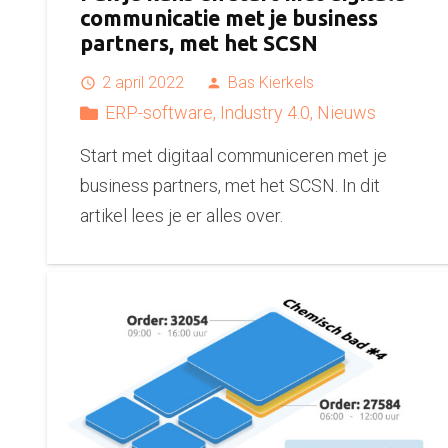
communicatie met je business
partners, met het SCSN
2 april 2022
Bas Kierkels
access_time
person
ERP-software
,
Industry 4.0
,
Nieuws
Start met digitaal communiceren met je
business partners, met het SCSN. In dit
artikel lees je er alles over.