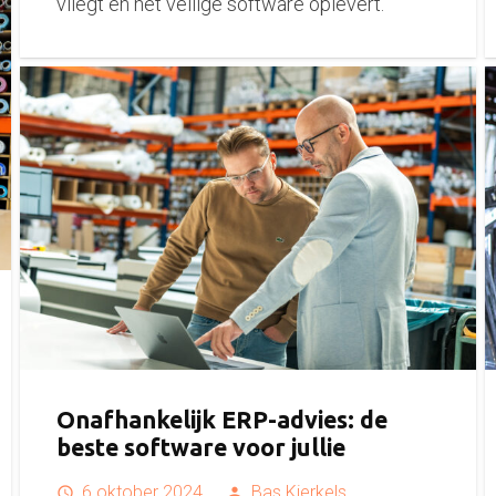
vliegt en het veilige software oplevert.
Onafhankelijk ERP-advies: de
beste software voor jullie
6 oktober 2024
Bas Kierkels
access_time
person