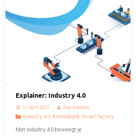
Explainer: Industry 4.0
12 april 2021
Bas Kierkels
access_time
person
Industry 4.0
,
Kennisbank
,
Smart factory
Met Industry 4.0 beweegt je