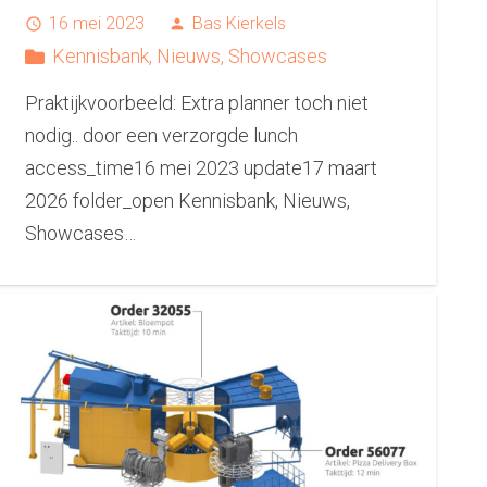
16 mei 2023
Bas Kierkels
access_time
person
Kennisbank
,
Nieuws
,
Showcases
Praktijkvoorbeeld: Extra planner toch niet
nodig.. door een verzorgde lunch
access_time16 mei 2023 update17 maart
2026 folder_open Kennisbank, Nieuws,
Showcases…