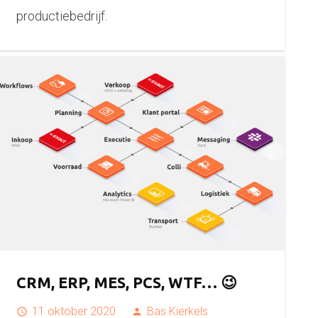
productiebedrijf.
CRM, ERP, MES, PCS, WTF… 😉
11 oktober 2020
Bas Kierkels
access_time
person