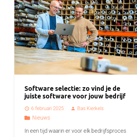
Software selectie: zo vind je de
juiste software voor jouw bedrijf
6 februari 2025
Bas Kierkels
access_time
person
Nieuws
In een tijd waarin er voor elk bedrijfsproces