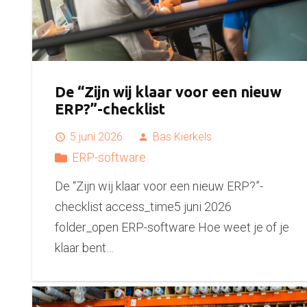
De “Zijn wij klaar voor een nieuw
ERP?”-checklist
5 juni 2026
Bas Kierkels
access_time
person
ERP-software
De “Zijn wij klaar voor een nieuw ERP?”-
checklist access_time5 juni 2026
folder_open ERP-software Hoe weet je of je
klaar bent…