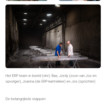
Het ERP-team in beeld (vlnr): Bas, Jordy (zoon van Jos en
opvolger), Joanna (de ERP-kartrekker) en Jos (oprichter).
De belangrijkste stappen: