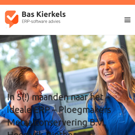
In 5(!) maanden naar het
ideale ERP – Ploegmakers
Metaalconservering B.V.,
Heeswijk-Dinther