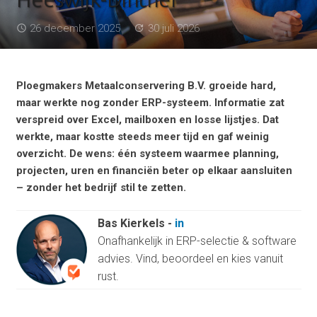
26 december 2025
30 juli 2026
access_time
update
Ploegmakers Metaalconservering B.V. groeide hard,
maar werkte nog zonder ERP-systeem.
Informatie zat
verspreid over Excel, mailboxen en losse lijstjes. Dat
werkte, maar kostte steeds meer tijd en gaf weinig
overzicht.
De wens: één systeem waarmee planning,
projecten, uren en financiën beter op elkaar aansluiten
– zonder het bedrijf stil te zetten.
Bas Kierkels
-
in
Onafhankelijk in ERP-selectie & software
advies. Vind, beoordeel en kies vanuit
rust.