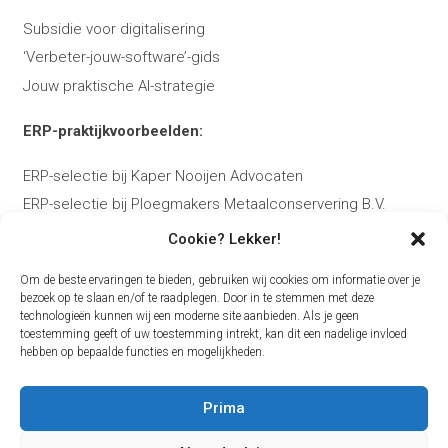
Subsidie voor digitalisering
‘Verbeter-jouw-software’-gids
Jouw praktische AI-strategie
ERP-praktijkvoorbeelden:
ERP-selectie bij Kaper Nooijen Advocaten
ERP-selectie bij Ploegmakers Metaalconservering B.V.
Cookie? Lekker!
Over Bas:
Om de beste ervaringen te bieden, gebruiken wij cookies om informatie over je
Over Bas Kierkels
bezoek op te slaan en/of te raadplegen. Door in te stemmen met deze
technologieën kunnen wij een moderne site aanbieden. Als je geen
Plan je ERP-adviesgesprek
toestemming geeft of uw toestemming intrekt, kan dit een nadelige invloed
Contact
hebben op bepaalde functies en mogelijkheden.
Blog
Prima