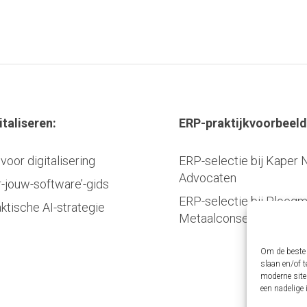
italiseren:
ERP-praktijkvoorbeeld
voor digitalisering
ERP-selectie bij Kaper 
Advocaten
r-jouw-software’-gids
ERP-selectie bij Ploeg
ktische AI-strategie
Metaalconservering B.V.
Om de beste e
slaan en/of 
moderne site
een nadelige