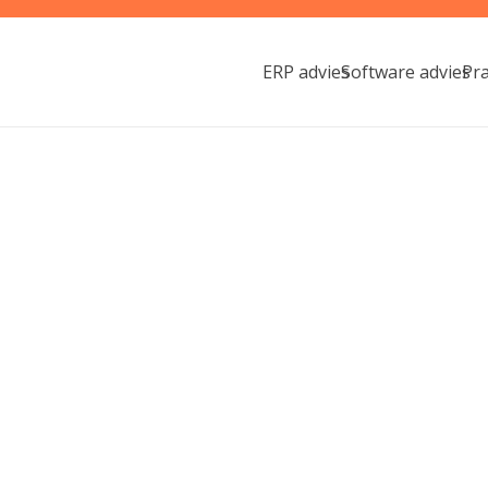
ERP advies
Software advies
Pr