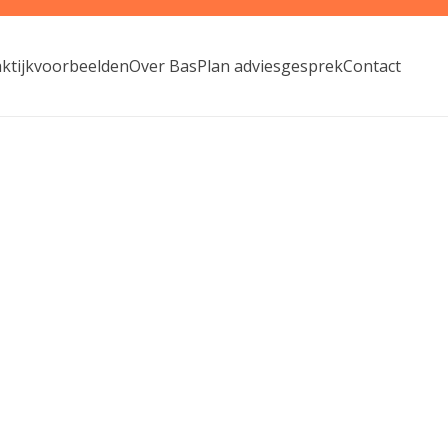
aktijkvoorbeelden
Over Bas
Plan adviesgesprek
Contact