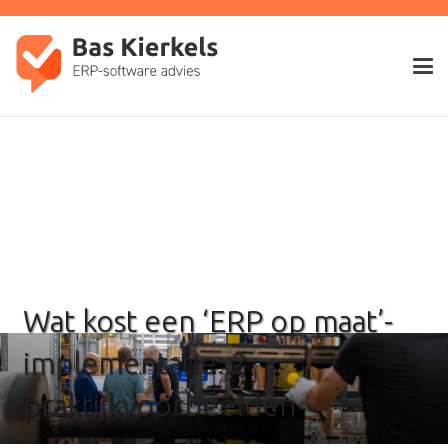
Wat kost een ‘ERP op maat’-
implementatie: 2
praktijkvoorbeelden