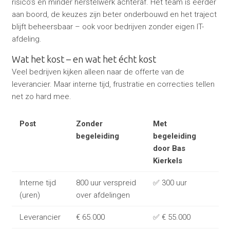
risico’s en minder herstelwerk achteraf. Het team is eerder
aan boord, de keuzes zijn beter onderbouwd en het traject
blijft beheersbaar – ook voor bedrijven zonder eigen IT-
afdeling.
Wat het kost – en wat het écht kost
Veel bedrijven kijken alleen naar de offerte van de
leverancier. Maar interne tijd, frustratie en correcties tellen
net zo hard mee.
Post
Zonder
Met
begeleiding
begeleiding
door Bas
Kierkels
Interne tijd
800 uur verspreid
✅ 300 uur
(uren)
over afdelingen
Leverancier
€ 65.000
✅ € 55.000