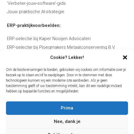
‘Verbeter-jouw-software’-gids
Jouw praktische AI-strategie
ERP-praktijkvoorbeelden:
ERP-selectie bij Kaper Nooijen Advocaten
ERP-selectie bij Ploegmakers Metaalconservering B.V.
Cookie? Lekker!
Over Bas:
Om de beste ervaringen te bieden, gebruiken wij cookies om informatie over je
Over Bas Kierkels
bezoek op te slaan en/of te raadplegen. Door in te stemmen met deze
technologieën kunnen wij een moderne site aanbieden. Als je geen
Plan je ERP-adviesgesprek
toestemming geeft of uw toestemming intrekt, kan dit een nadelige invloed
Contact
hebben op bepaalde functies en mogelijkheden.
Blog
Prima
Nee, dank je
Volg me op
LinkedIn
of
YouTube
voor praktijkvoorbeelden
en tips over ERP-selectie.