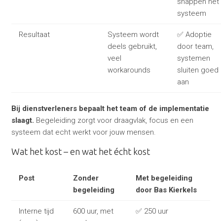
snappen het
systeem
Resultaat
Systeem wordt
✅ Adoptie
deels gebruikt,
door team,
veel
systemen
workarounds
sluiten goed
aan
Bij dienstverleners bepaalt het team of de implementatie
slaagt.
Begeleiding zorgt voor draagvlak, focus en een
systeem dat echt werkt voor jouw mensen.
Wat het kost – en wat het écht kost
Post
Zonder
Met begeleiding
begeleiding
door Bas Kierkels
Interne tijd
600 uur, met
✅ 250 uur