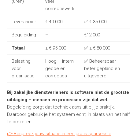
(uren)
veel
correctiewerk
Leverancier
€ 40.000
✅ € 35.000
Begeleiding
–
€12.000
Totaal
± € 95.000
✅ ± € 80.000
Belasting
Hoog – intern
✅ Beheersbaar –
voor
gedoe en
beter gepland en
organisatie
correcties
uitgevoerd
Bij zakelijke dienstverleners is software niet de grootste
uitdaging – mensen en processen zijn dat wel.
Begeleiding zorgt dat techniek aansluit bij je praktijk.
Daardoor gebruik je het systeem echt, in plaats van het half
te omzeilen.
👉 Bespreek jouw situatie in een gratis sparsessie