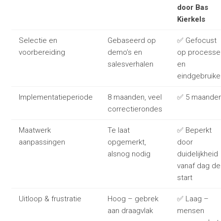
door Bas
Kierkels
Selectie en
Gebaseerd op
✅ Gefocust
voorbereiding
demo’s en
op processe
salesverhalen
en
eindgebruike
Implementatieperiode
8 maanden, veel
✅ 5 maande
correctierondes
Maatwerk
Te laat
✅ Beperkt
aanpassingen
opgemerkt,
door
alsnog nodig
duidelijkheid
vanaf dag de
start
Uitloop & frustratie
Hoog – gebrek
✅ Laag –
aan draagvlak
mensen