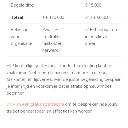
Begeleiding
–
€ 15.000
Totaal
± € 110.000
✅ ± € 90.000
Belasting
Zwaar –
✅ Behapbaar en
voor
frustratie,
in positieve
organisatie
faalkosten,
sfeer
herwerk
ERP kost altijd geld – maar zonder begeleiding kost het
vaak méér. Niet alleen financieel, maar ook in stress,
faalkosten en tijdverlies. Met de juiste begeleiding bespaar
je intern tijd én voorkom je dat je straks opnieuw moet
beginnen.
👉 Plan een gratis sparsessie
om te bespreken hoe jouw
traject beheersbaar én effectief kan worden.