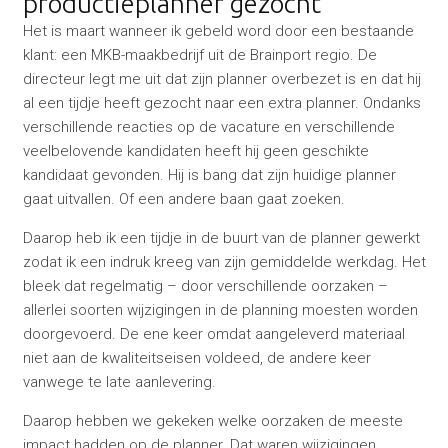
productieplanner gezocht’
Het is maart wanneer ik gebeld word door een bestaande
klant: een MKB-maakbedrijf uit de Brainport regio. De
directeur legt me uit dat zijn planner overbezet is en dat hij
al een tijdje heeft gezocht naar een extra planner. Ondanks
verschillende reacties op de vacature en verschillende
veelbelovende kandidaten heeft hij geen geschikte
kandidaat gevonden. Hij is bang dat zijn huidige planner
gaat uitvallen. Of een andere baan gaat zoeken.
Daarop heb ik een tijdje in de buurt van de planner gewerkt
zodat ik een indruk kreeg van zijn gemiddelde werkdag. Het
bleek dat regelmatig – door verschillende oorzaken –
allerlei soorten wijzigingen in de planning moesten worden
doorgevoerd. De ene keer omdat aangeleverd materiaal
niet aan de kwaliteitseisen voldeed, de andere keer
vanwege te late aanlevering.
Daarop hebben we gekeken welke oorzaken de meeste
impact hadden op de planner. Dat waren wijzigingen