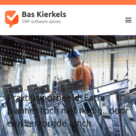
Praktijkvoorbeeld: Extra
planner toch niet nodig.. door
een verzorgde lunch
16 mei 2023
17 maart 2026
access_time
update