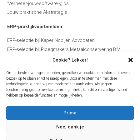
‘Verbeter-jouw-software’-gids
Jouw praktische AI-strategie
ERP-praktijkvoorbeelden:
ERP-selectie bij Kaper Nooijen Advocaten
ERP-selectie bij Ploegmakers Metaalconservering B.V.
Cookie? Lekker!
Over Bas:
Om de beste ervaringen te bieden, gebruiken wij cookies om informatie over je
Over Bas Kierkels
bezoek op te slaan en/of te raadplegen. Door in te stemmen met deze
technologieën kunnen wij een moderne site aanbieden. Als je geen
Plan je ERP-adviesgesprek
toestemming geeft of uw toestemming intrekt, kan dit een nadelige invloed
Contact
hebben op bepaalde functies en mogelijkheden.
Blog
Prima
Nee, dank je
Volg me op
LinkedIn
of
YouTube
voor praktijkvoorbeelden
en tips over ERP-selectie.