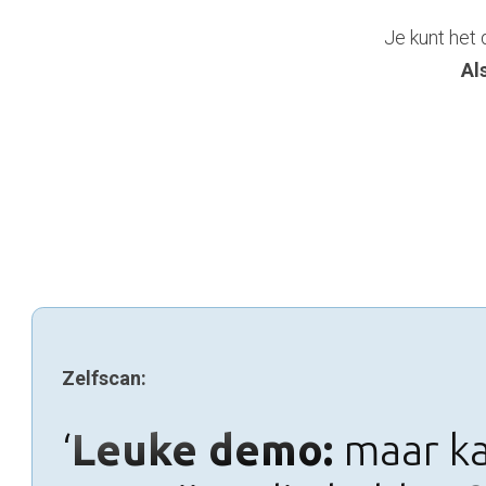
Je kunt het 
Al
Zelfscan:
‘
Leuke demo:
maar ka