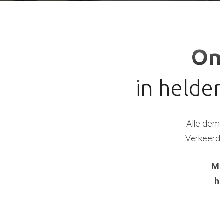
On
in helde
Alle demo
Verkeerde
Me
h