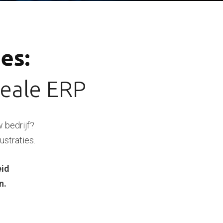
es:
deale ERP
w bedrijf?
ustraties.
eid
n.