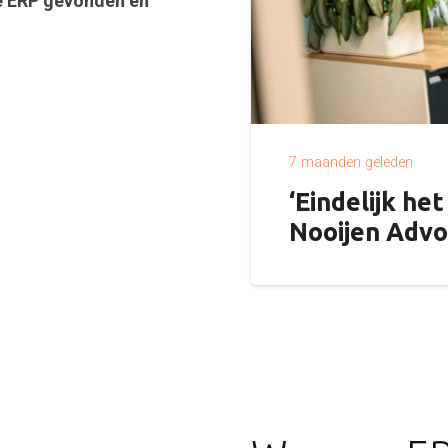
te ERP gevonden én
7 maanden geleden
‘Eindelijk het
Nooijen Advo