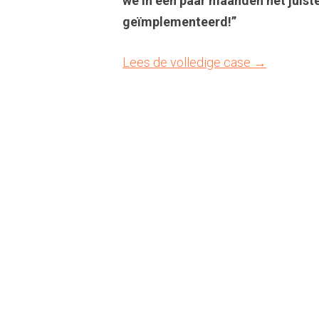
we in een paar maanden het juis
geïmplementeerd!”
Lees de volledige case →