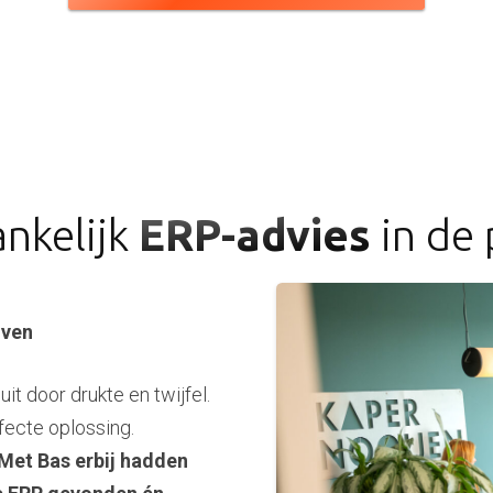
nkelijk
ERP-advies
in de 
oven
t door drukte en twijfel.
fecte oplossing.
 Met Bas erbij hadden