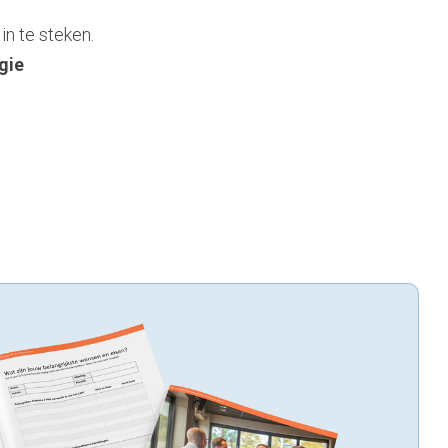
in te steken.
gie