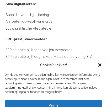
Slim digitaliseren:
Subsidie voor digitalisering
‘Verbeter-jouw-software’-gids
Jouw praktische AI-strategie
ERP-praktijkvoorbeelden:
ERP-selectie bij Kaper Nooijen Advocaten
ERP-selectie bij Ploegmakers Metaalconservering B.V.
Cookie? Lekker!
Over Bas:
Om de beste ervaringen te bieden, gebruiken wij cookies om informatie over je
Over Bas Kierkels
bezoek op te slaan en/of te raadplegen. Door in te stemmen met deze
technologieën kunnen wij een moderne site aanbieden. Als je geen
Plan je ERP-adviesgesprek
toestemming geeft of uw toestemming intrekt, kan dit een nadelige invloed
Contact
hebben op bepaalde functies en mogelijkheden.
Blog
Prima