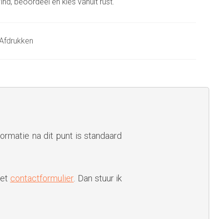
ind, beoordeel en kies vanuit rust.
Afdrukken
formatie na dit punt is standaard
het
contactformulier
. Dan stuur ik