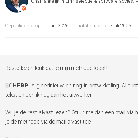
Onafhankelijk in ERP-selectie & software advies. V
Gepubliceerd op:
11 juni 2026
· Laatste update:
7 juli 2026
·
Beste lezer: leuk dat je mijn methode leest!
S
C
H
ERP
is gloednieuw en nog in ontwikkeling. Alle in
tekst en ben ik nog aan het uitwerken.
Wil je de rest alvast lezen? Stuur me dan een mail via 
je de methode via de mail alvast toe.